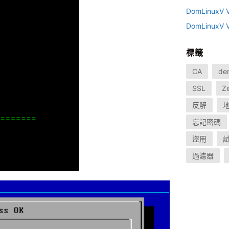
DomLinux
DomLinux
標籤
CA
de
SSL
Z
反解
忘記密碼
盜用
過濾器