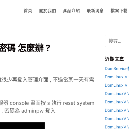
首頁
關於我們
產品介紹
最新消息
檔案下載
搜
尋
密碼 怎麼辦 ?
關
鍵
近期文章
字
:
DomServi
DomLinux
員就很少再登入管理介面 , 不過當某一天有需
DomLinux 
DomLinux
DomLinux
ole 畫面按 s 執行 reset system
n , 密碼為 adminpw 登入
DomLinux
DomLinux
DomLinux