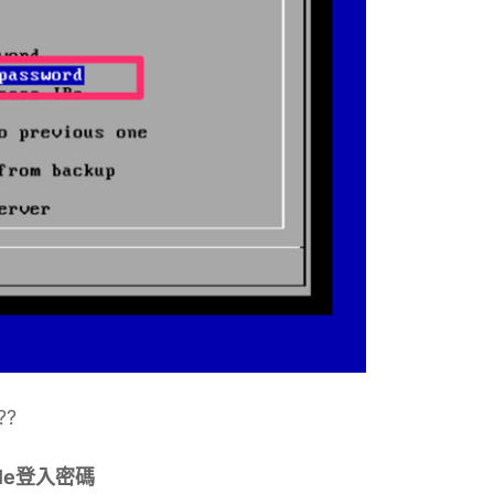
??
ole登入密碼