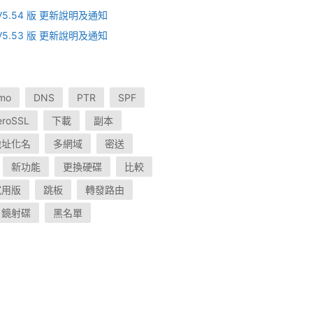
V V5.54 版 更新說明及通知
V V5.53 版 更新說明及通知
mo
DNS
PTR
SPF
eroSSL
下載
副本
地址化名
多網域
密送
新功能
更換硬碟
比較
試用版
跳板
轉發路由
鏡射碟
黑名單