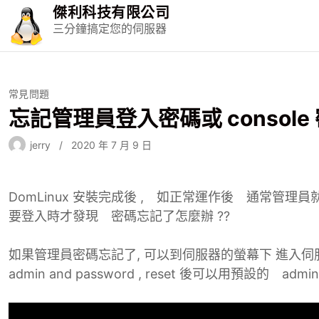
S
傑利科技有限公司
k
三分鐘搞定您的伺服器
i
p
t
o
常見問題
c
忘記管理員登入密碼或 console 
o
n
jerry
2020 年 7 月 9 日
t
e
n
DomLinux 安裝完成後 , 如正常運作後 通常管理
t
要登入時才發現 密碼忘記了怎麼辦 ??
如果管理員密碼忘記了, 可以到伺服器的螢幕下 進入伺服器 cons
admin and password , reset 後可以用預設的 admi