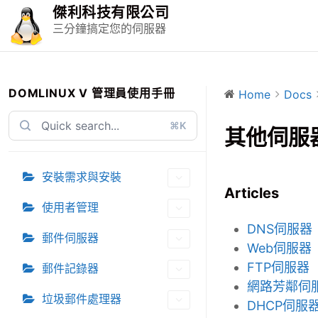
S
傑利科技有限公司
k
三分鐘搞定您的伺服器
i
p
t
o
DOMLINUX V 管理員使用手冊
Home
Docs
c
⌘K
o
其他伺服
n
t
安裝需求與安裝
e
Articles
n
使用者管理
t
DNS伺服器
郵件伺服器
Web伺服器
FTP伺服器
郵件記錄器
網路芳鄰伺
垃圾郵件處理器
DHCP伺服