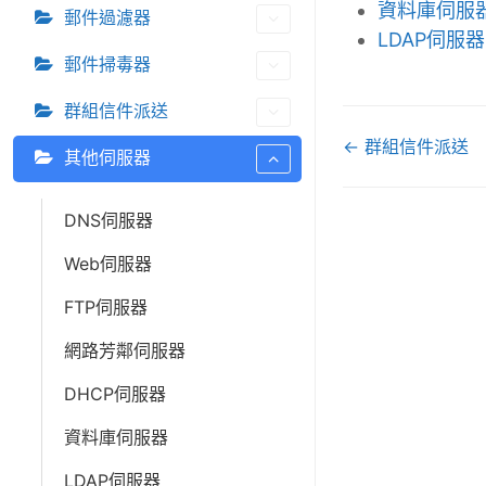
資料庫伺服
郵件過濾器
LDAP伺服器
郵件掃毒器
群組信件派送
D
← 群組信件派送
其他伺服器
o
c
DNS伺服器
n
a
Web伺服器
v
i
FTP伺服器
g
網路芳鄰伺服器
a
t
DHCP伺服器
i
資料庫伺服器
o
n
LDAP伺服器