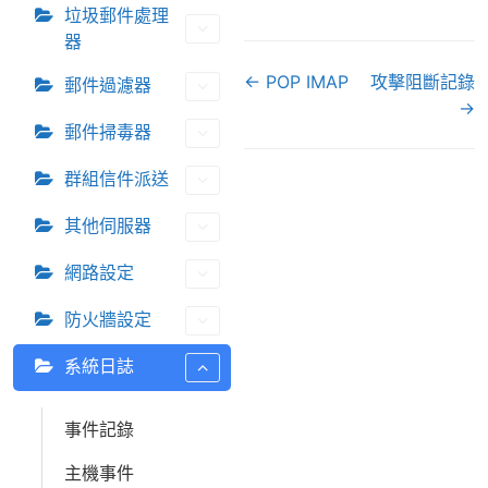
垃圾郵件處理
器
D
← POP IMAP
攻擊阻斷記錄
郵件過濾器
o
→
郵件掃毒器
c
n
群組信件派送
a
v
其他伺服器
i
g
網路設定
a
防火牆設定
t
i
系統日誌
o
n
事件記錄
主機事件