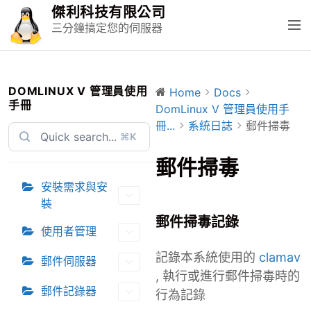
S
傑利科技有限公司
k
M
三分鐘搞定您的伺服器
i
e
p
n
t
u
o
DOMLINUX V 管理員使用
Home
Docs
手冊
c
DomLinux V 管理員使用手
o
冊...
系統日誌
郵件掃毒
⌘K
n
t
郵件掃毒
e
安裝需求與安
n
裝
t
郵件掃毒記錄
使用者管理
記錄本系統使用的
clamav
郵件伺服器
, 執行或進行郵件掃毒時的
郵件記錄器
行為記錄