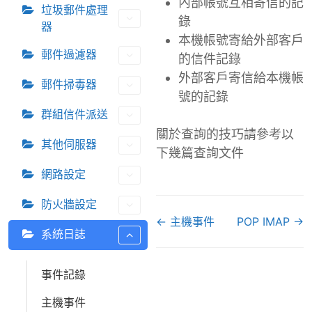
內部帳號互相寄信的記
垃圾郵件處理
錄
器
本機帳號寄給外部客戶
郵件過濾器
的信件記錄
外部客戶寄信給本機帳
郵件掃毒器
號的記錄
群組信件派送
關於查詢的技巧請參考以
其他伺服器
下幾篇查詢文件
網路設定
防火牆設定
D
← 主機事件
POP IMAP →
系統日誌
o
c
n
事件記錄
a
主機事件
v