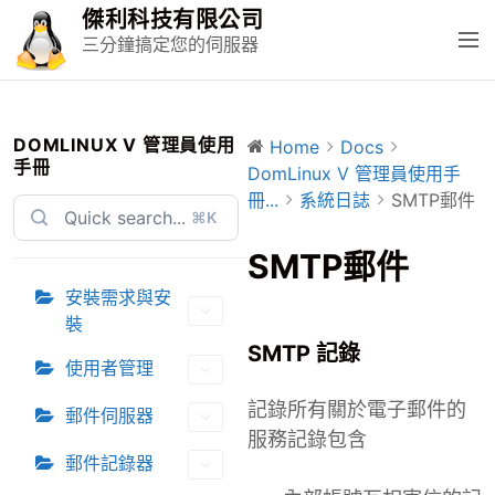
S
傑利科技有限公司
k
M
三分鐘搞定您的伺服器
i
e
p
n
t
u
o
DOMLINUX V 管理員使用
Home
Docs
手冊
c
DomLinux V 管理員使用手
o
冊...
系統日誌
SMTP郵件
⌘K
n
t
SMTP郵件
e
安裝需求與安
n
裝
t
SMTP 記錄
使用者管理
記錄所有關於電子郵件的
郵件伺服器
服務記錄包含
郵件記錄器