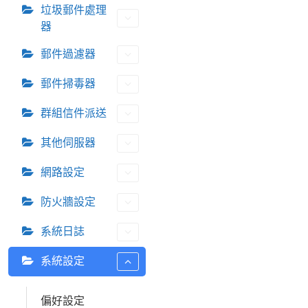
垃圾郵件處理
a
器
v
i
郵件過濾器
g
a
郵件掃毒器
t
群組信件派送
i
o
其他伺服器
n
網路設定
防火牆設定
系統日誌
系統設定
偏好設定