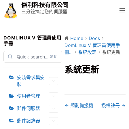
S
傑利科技有限公司
k
M
三分鐘搞定您的伺服器
i
e
p
n
t
u
o
DOMLINUX V 管理員使用
Home
Docs
手冊
c
DomLinux V 管理員使用手
o
冊...
系統設定
系統更新
⌘K
n
t
系統更新
e
安裝需求與安
n
裝
t
使用者管理
D
← 規劃備援機
授權註冊 →
郵件伺服器
o
c
郵件記錄器
n