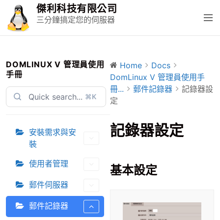
S
傑利科技有限公司
k
M
三分鐘搞定您的伺服器
i
e
p
n
t
u
o
DOMLINUX V 管理員使用
Home
Docs
手冊
c
DomLinux V 管理員使用手
o
冊...
郵件記錄器
記錄器設
⌘K
n
定
t
e
記錄器設定
安裝需求與安
n
裝
t
使用者管理
基本設定
郵件伺服器
郵件記錄器