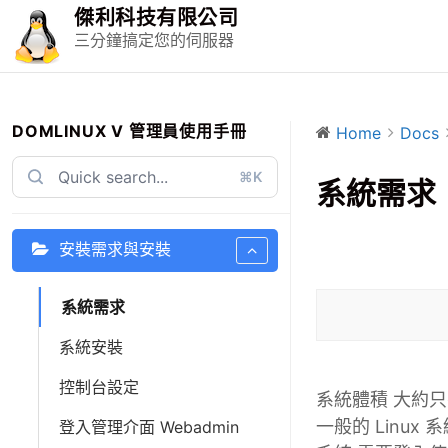
S
傑利科技有限公司
k
三分鐘搞定您的伺服器
i
p
t
o
DOMLINUX V 管理員使用手冊
Home
Docs
c
⌘K
o
系統需求
n
t
安裝需求與安裝
e
n
t
系統需求
系統安裝
控制台設定
系統體積 大約只
一般的 Linux 
登入管理介面 Webadmin