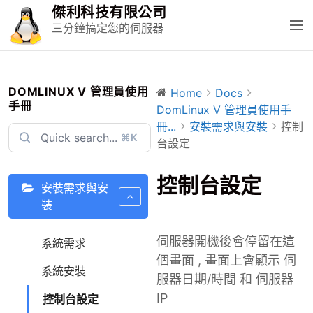
S
傑利科技有限公司
k
M
三分鐘搞定您的伺服器
i
e
p
n
t
u
o
DOMLINUX V 管理員使用
Home
Docs
手冊
c
DomLinux V 管理員使用手
o
冊...
安裝需求與安裝
控制
⌘K
n
台設定
t
e
控制台設定
安裝需求與安
n
裝
t
伺服器開機後會停留在這
系統需求
個畫面 , 畫面上會顯示 伺
系統安裝
服器日期/時間 和 伺服器
IP
控制台設定