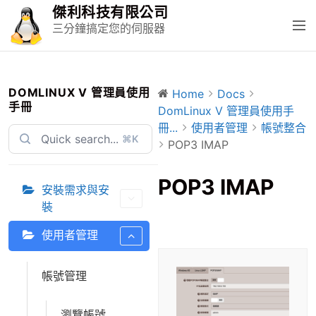
S
傑利科技有限公司
k
M
三分鐘搞定您的伺服器
i
e
p
n
t
u
o
DOMLINUX V 管理員使用
Home
Docs
手冊
c
DomLinux V 管理員使用手
o
冊...
使用者管理
帳號整合
⌘K
n
POP3 IMAP
t
e
POP3 IMAP
安裝需求與安
n
裝
t
使用者管理
帳號管理
瀏覽帳號