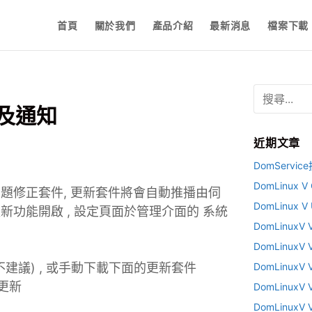
首頁
關於我們
產品介紹
最新消息
檔案下載
搜
尋
明及通知
關
鍵
近期文章
字
:
DomServi
DomLinux
題修正套件, 更新套件將會自動推播由伺
DomLinux 
功能開啟 , 設定頁面於管理介面的 系統
DomLinux
DomLinux
建議) , 或手動下載下面的更新套件
DomLinux
傳更新
DomLinux
DomLinux