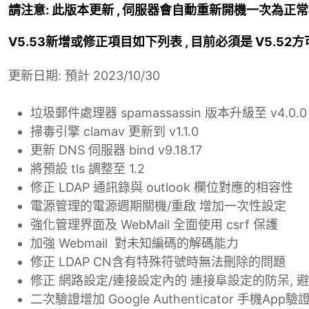
請注意: 此版本更新 , 伺服器會自動重新開機一次為正
V5.53新增或修正項目如下列表 , 目前必須是 V5.52
更新日期: 預計 2023/10/30
垃圾郵件處理器 spamassassin 版本升級至 v4.0.0
掃毒引擎 clamav 更新到 v1.1.0
更新 DNS 伺服器 bind v9.18.17
將預設 tls 調整至 1.2
修正 LDAP 通訊錄與 outlook 欄位對應的相容性
電源管理的電源週期關機/重啟 增加一次性設定
強化管理界面及 WebMail 全面使用 csrf 保護
加強 Webmail
對未知編碼的解碼能力
修正 LDAP CN含有特殊符號時無法刪除的問題
修正 網路設定/連接設定內的 連接阜設定的防呆,
二次驗證增加
Google Authenticator
手機
App
驗