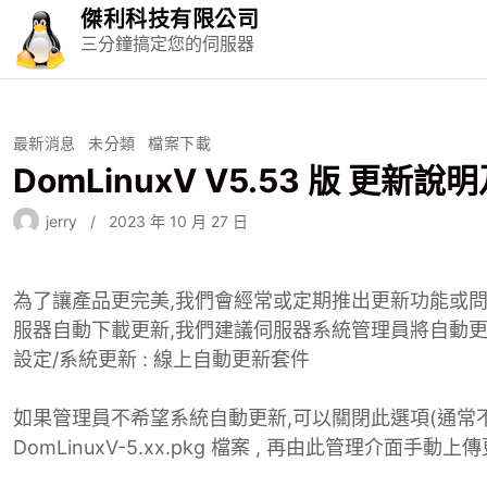
S
傑利科技有限公司
k
三分鐘搞定您的伺服器
i
p
t
o
最新消息
未分類
檔案下載
c
DomLinuxV V5.53 版 更新說
o
n
jerry
2023 年 10 月 27 日
t
e
n
為了讓產品更完美,我們會經常或定期推出更新功能或問
t
服器自動下載更新,我們建議伺服器系統管理員將自動更新
設定/系統更新 : 線上自動更新套件
如果管理員不希望系統自動更新,可以關閉此選項(通常不
DomLinuxV-5.xx.pkg 檔案 , 再由此管理介面手動上