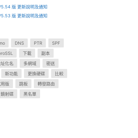
V V5.54 版 更新說明及通知
V V5.53 版 更新說明及通知
mo
DNS
PTR
SPF
eroSSL
下載
副本
地址化名
多網域
密送
新功能
更換硬碟
比較
試用版
跳板
轉發路由
鏡射碟
黑名單