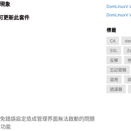
常現象
DomLinux
DomLinux
方可更新此套件
標籤
CA
de
SSL
Z
反解
忘記密碼
盜用
過濾器
 避免錯誤設定造成管理界面無法啟動的問題
證功能