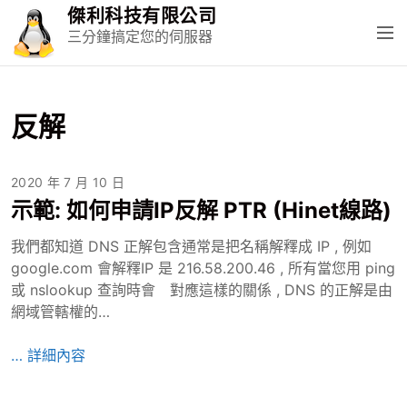
S
傑利科技有限公司
k
M
三分鐘搞定您的伺服器
i
e
p
n
t
u
o
反解
c
o
2020 年 7 月 10 日
n
t
示範: 如何申請IP反解 PTR (Hinet線路)
e
我們都知道 DNS 正解包含通常是把名稱解釋成 IP , 例如
n
google.com 會解釋IP 是 216.58.200.46 , 所有當您用 ping
t
或 nslookup 查詢時會 對應這樣的關係 , DNS 的正解是由
網域管轄權的…
示
… 詳細內容
範
: