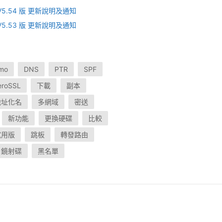
V V5.54 版 更新說明及通知
V V5.53 版 更新說明及通知
mo
DNS
PTR
SPF
eroSSL
下載
副本
地址化名
多網域
密送
新功能
更換硬碟
比較
試用版
跳板
轉發路由
鏡射碟
黑名單