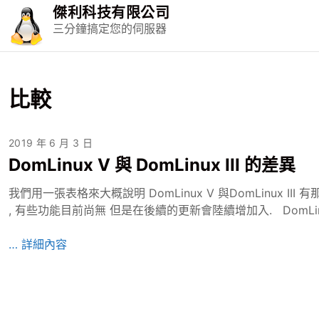
S
傑利科技有限公司
k
三分鐘搞定您的伺服器
i
p
t
o
比較
c
o
2019 年 6 月 3 日
n
t
DomLinux V 與 DomLinux III 的差異
e
我們用一張表格來大概說明 DomLinux V 與DomLinux III
n
, 有些功能目前尚無 但是在後續的更新會陸續增加入. DomLinux
t
D
… 詳細內容
o
m
L
i