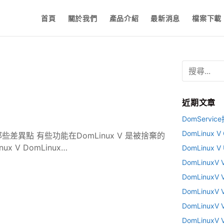
首頁
關於我們
產品介紹
最新消息
檔案下載
搜
尋
關
鍵
近期文章
字
:
DomServi
DomLinux
 有那些差異點 有些功能在DomLinux V 是被捨棄的
 V DomLinux…
DomLinux 
DomLinux
DomLinux
DomLinux
DomLinux
DomLinux