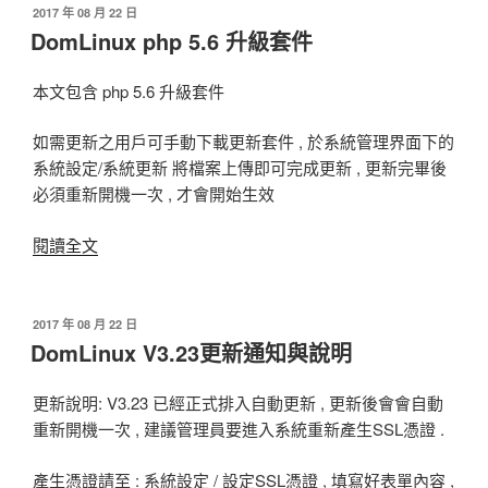
升
發
2017 年 08 月 22 日
佈
DomLinux php 5.6 升級套件
級
於
套
件〉
本文包含 php 5.6 升級套件
如需更新之用戶可手動下載更新套件 , 於系統管理界面下的
系統設定/系統更新 將檔案上傳即可完成更新 , 更新完畢後
必須重新開機一次 , 才會開始生效
閱讀全文
〈DomLinux
php
5.6
升
發
2017 年 08 月 22 日
佈
DomLinux V3.23更新通知與說明
級
於
套
件〉
更新說明: V3.23 已經正式排入自動更新 , 更新後會會自動
重新開機一次 , 建議管理員要進入系統重新產生SSL憑證 .
產生憑證請至 : 系統設定 / 設定SSL憑證 , 填寫好表單內容 ,