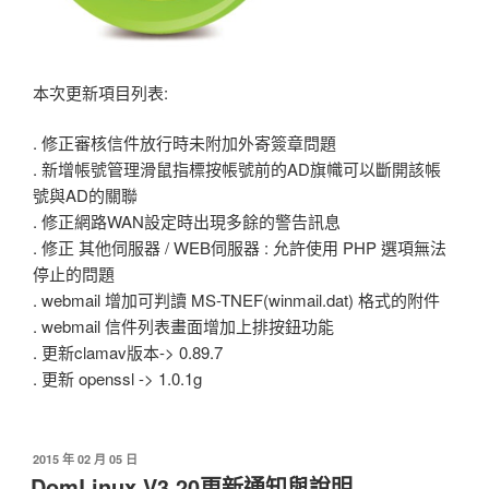
本次更新項目列表:
. 修正審核信件放行時未附加外寄簽章問題
. 新增帳號管理滑鼠指標按帳號前的AD旗幟可以斷開該帳
號與AD的關聯
. 修正網路WAN設定時出現多餘的警告訊息
. 修正 其他伺服器 / WEB伺服器 : 允許使用 PHP 選項無法
停止的問題
. webmail 增加可判讀 MS-TNEF(winmail.dat) 格式的附件
. webmail 信件列表畫面增加上排按鈕功能
. 更新clamav版本-> 0.89.7
. 更新 openssl -> 1.0.1g
發
2015 年 02 月 05 日
佈
DomLinux V3.20更新通知與說明