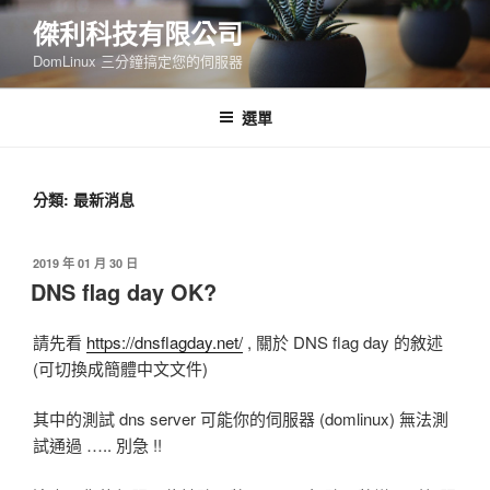
跳
傑利科技有限公司
至
DomLinux 三分鐘搞定您的伺服器
主
要
內
選單
容
分類: 最新消息
發
2019 年 01 月 30 日
佈
DNS flag day OK?
於
請先看
https://dnsflagday.net/
, 關於 DNS flag day 的敘述
(可切換成簡體中文文件)
其中的測試 dns server 可能你的伺服器 (domlinux) 無法測
試通過 ….. 別急 !!