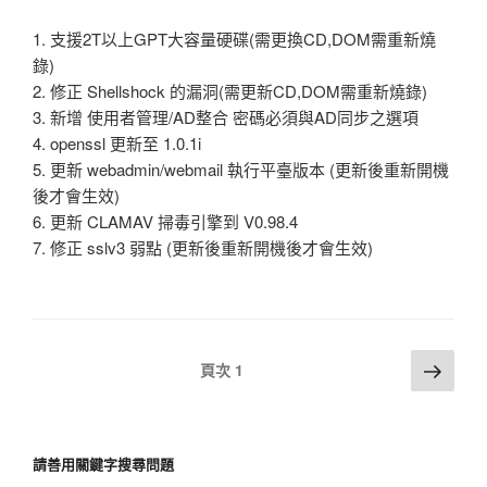
1. 支援2T以上GPT大容量硬碟(需更換CD,DOM需重新燒
錄)
2. 修正 Shellshock 的漏洞(需更新CD,DOM需重新燒錄)
3. 新增 使用者管理/AD整合 密碼必須與AD同步之選項
4. openssl 更新至 1.0.1i
5. 更新 webadmin/webmail 執行平臺版本 (更新後重新開機
後才會生效)
6. 更新 CLAMAV 掃毒引擎到 V0.98.4
7. 修正 sslv3 弱點 (更新後重新開機後才會生效)
文
下
頁次
1
一
章
頁
導
覽
請善用關鍵字搜尋問題