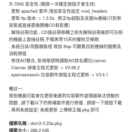
升 DNS 安全性 (需按一次確定按鈕才會生效)
. 更新 apache2 套件,增加安全性設定 mod_headers
. 更新 ftp 版本 -> 1.3.5a , 修正ftp弱點及支援tls連線(只對新
安裝或直接更換開機CD有影響)
. 解除註冊功能 , CD版註冊移轉之前先解除註冊後即可在新
的機器上直接註冊,不需再等15天的權杖交棒期.
. 系統日誌/伺服器監視 增加 iftop 可觀看目前連線的服務及
消耗頻寬
. 修改AD整合, 新增帳號時讀取AD姓名欄位(name)
. Clamav 掃毒主程式更新 -> V0.99.2
. spamassassin 垃圾郵件掃描主程式更新 -> V3.4.1
備註一:
某些機器可能會在更新後遇到垃圾郵件處理器無法啓動的
問題 , 請下載以下的修補套件進行修復 , 請按一下按鈕下載
, 再到系統設定/ 系統更新 上傳修正檔.pkg 即可
檔案名稱 :
dom3-3.23a.pkg
檔案大小 :
286.2 KiB