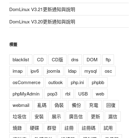
DomLinux V3.21更新通知與說明
DomLinux V3.20更新通知與說明
標籤
blacklist
CD
CD版
dns
DOM
ftp
imap
ipv6
joomla
ldap
mysql
osc
osCommerce
outlook
php.ini
phpbb
phpMyAdmin
pop3
rbl
USB
web
webmail
亂碼
偽裝
備份
充電
回復
垃圾信
安裝
展示
廣告信
更新
漏信
燒錄
硬碟
群發
註冊
註冊碼
試用