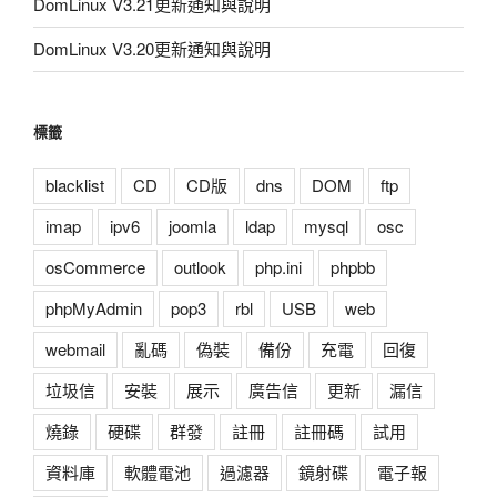
DomLinux V3.21更新通知與說明
DomLinux V3.20更新通知與說明
標籤
blacklist
CD
CD版
dns
DOM
ftp
imap
ipv6
joomla
ldap
mysql
osc
osCommerce
outlook
php.ini
phpbb
phpMyAdmin
pop3
rbl
USB
web
webmail
亂碼
偽裝
備份
充電
回復
垃圾信
安裝
展示
廣告信
更新
漏信
燒錄
硬碟
群發
註冊
註冊碼
試用
資料庫
軟體電池
過濾器
鏡射碟
電子報