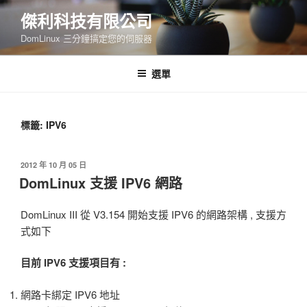
跳
傑利科技有限公司
至
DomLinux 三分鐘搞定您的伺服器
主
要
內
選單
容
標籤: IPV6
發
2012 年 10 月 05 日
佈
DomLinux 支援 IPV6 網路
於
DomLinux III 從 V3.154 開始支援 IPV6 的網路架構 , 支援方
式如下
目前 IPV6 支援項目有 :
網路卡綁定 IPV6 地址