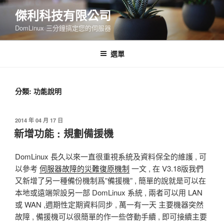
跳
傑利科技有限公司
至
DomLinux 三分鐘搞定您的伺服器
主
要
內
選單
容
分類: 功能說明
發
2014 年 04 月 17 日
佈
新增功能 : 規劃備援機
於
DomLinux 長久以來一直很重視系統及資料保全的維護 , 可
以參考
伺服器故障的災難復原機制
一文 , 在 V3.18版我們
又新增了另一種備份機制爲”備援機” , 簡單的說就是可以在
本地或遠端架設另一部 DomLinux 系統 , 兩者可以用 LAN
或 WAN ,週期性定期資料同步 , 萬一有一天 主要機器突然
故障 , 備援機可以很簡單的作一些啓動手續 , 即可接續主要