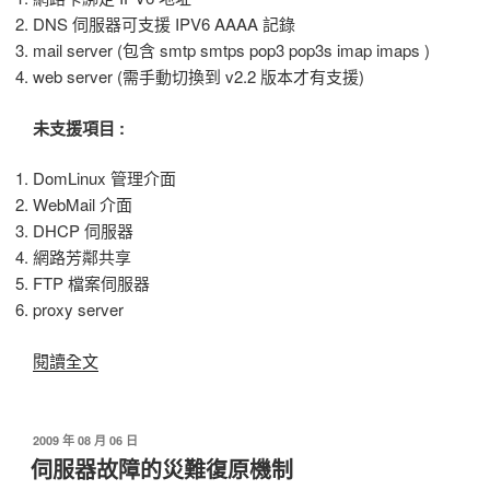
DNS 伺服器可支援 IPV6 AAAA 記錄
mail server (包含 smtp smtps pop3 pop3s imap imaps )
web server (需手動切換到 v2.2 版本才有支援)
未支援項目 :
DomLinux 管理介面
WebMail 介面
DHCP 伺服器
網路芳鄰共享
FTP 檔案伺服器
proxy server
閱讀全文
〈DomLinux
支
援
IPV6
發
2009 年 08 月 06 日
佈
伺服器故障的災難復原機制
網
於