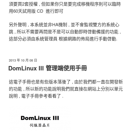
須要買2套授權 , 但如果你只是要完成移機程序則可以臨時
用60天試用版 CD 進行即可
另外聲明 , 本系統並非HA機制 , 並不會監視雙方的系統心
跳 , 所以不需要再問是不是可以自動即時啓動備援的功能 ,
這部分必須由系統管理員 根據網路的佈局進行手動啓動.
發
2013 年 10 月 08 日
佈
DomLinux III 管理端使用手冊
於
這電子手冊也是有些版本落後了 , 由於我們都一直在開發新
的功能 , 所以新的功能說明我們就直接在網站上分別以單元
說明 , 電子手冊參考看看了 .