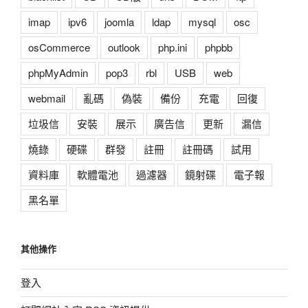
imap
ipv6
joomla
ldap
mysql
osc
osCommerce
outlook
php.ini
phpbb
phpMyAdmin
pop3
rbl
USB
web
webmail
亂碼
偽裝
備份
充電
回復
垃圾信
安裝
展示
廣告信
更新
漏信
燒錄
硬碟
群發
註冊
註冊碼
試用
資料庫
軟體電池
過濾器
鏡射碟
電子報
黑名單
其他操作
登入