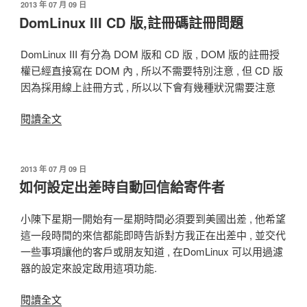
發
2013 年 07 月 09 日
佈
DomLinux III CD 版,註冊碼註冊問題
於
DomLinux III 有分為 DOM 版和 CD 版 , DOM 版的註冊授
權已經直接寫在 DOM 內 , 所以不需要特別注意 , 但 CD 版
因為採用線上註冊方式 , 所以以下會有幾種狀況需要注意
閱讀全文
〈DomLinux
III
CD
版,
發
2013 年 07 月 09 日
佈
如何設定出差時自動回信給寄件者
註
於
冊
碼
小陳下星期一開始有一星期時間必須要到美國出差 , 他希望
註
這一段時間的來信都能即時告訴對方我正在出差中 , 並交代
冊
一些事項讓他的客戶或朋友知道 , 在DomLinux 可以用過濾
問
器的設定來設定啟用這項功能.
題〉
閱讀全文
〈如