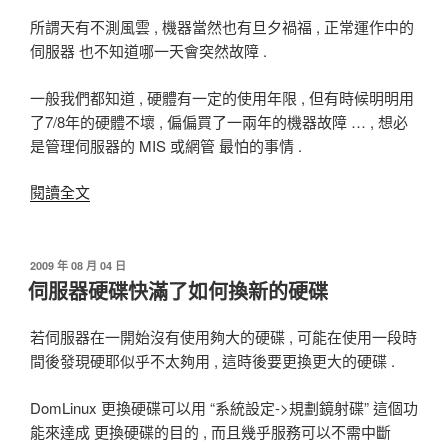
路〉
所謂天有不測風雲 , 機器當然也有旦夕禍福 , 正常運作中的
伺服器 也不知道哪一天會突然故障 .
一般我們都知道 , 硬體有一定的使用年限 , 但有時候明明用
了7/8年的硬體不壞 , 偏偏買了一兩年的機器故障 … , 想必
是管理伺服器的 MIS 或網管 最怕的事情 .
閱讀全文
〈伺
服
器
故
發
2009 年 08 月 04 日
佈
伺服器硬碟快滿了如何換新的硬碟
障
於
的
災
若伺服器在一開始沒有使用夠大的硬碟 , 可能在使用一段時
難
間後發現硬耶似乎不太夠用 , 這時後要更換更大的硬碟 .
復
DomLinux 更換硬碟可以用 “系統設定->規劃鏡射碟” 這個功
原
能來達成 更換硬碟的目的 , 而且幾乎服務可以不需中斷
機