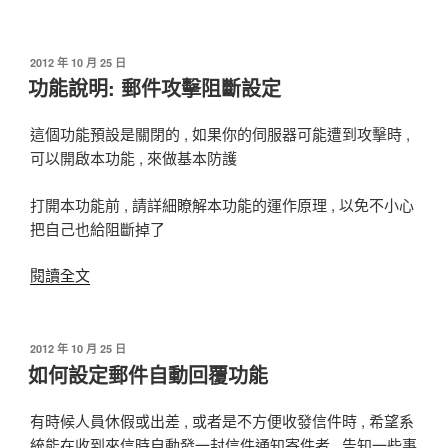
何
設
定
發
2012 年 10 月 25 日
佈
功能說明: 郵件攻擊阻斷設定
出
於
差
時
這個功能預設是關閉的 , 如果你的伺服器可能遭到攻擊時 ,
自
可以開啟本功能 , 來做基本防護
動
打開本功能前 , 請詳細瞭解本功能的運作原理 , 以免不小心
回
把自己也給阻斷掉了
信
給
閱讀全文
〈功
寄
能
件
說
者〉
明:
發
2012 年 10 月 25 日
佈
如何設定郵件自動回覆功能
郵
於
件
攻
有時候人員休假或出差 , 或者是不方便收發信件時 , 希望系
擊
統能在收到來信時自動發一封信件通知寄件者 , 告知一些事