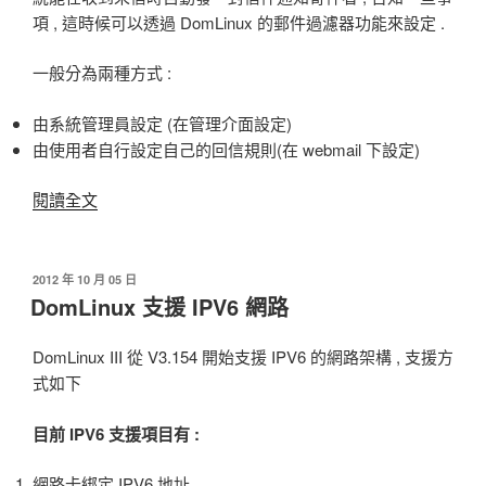
阻
項 , 這時候可以透過 DomLinux 的郵件過濾器功能來設定 .
斷
一般分為兩種方式 :
設
定〉
由系統管理員設定 (在管理介面設定)
由使用者自行設定自己的回信規則(在 webmail 下設定)
閱讀全文
〈如
何
設
定
發
2012 年 10 月 05 日
佈
DomLinux 支援 IPV6 網路
郵
於
件
自
DomLinux III 從 V3.154 開始支援 IPV6 的網路架構 , 支援方
動
式如下
回
目前 IPV6 支援項目有 :
覆
功
網路卡綁定 IPV6 地址
能〉