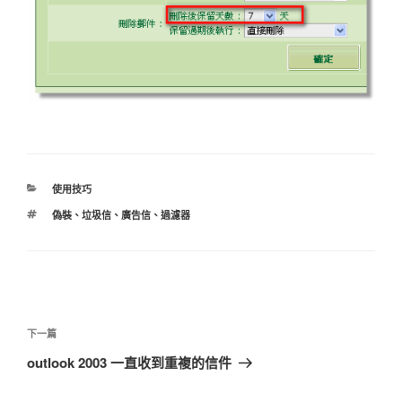
分
使用技巧
類
標
偽裝
、
垃圾信
、
廣告信
、
過濾器
籤
文
章
下
下一篇
導
一
outlook 2003 一直收到重複的信件
覽
篇
文