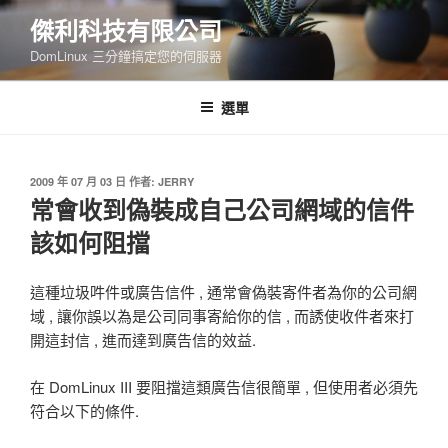
跳
傑利科技有限公司
至
DomLinux 三分鐘搞定您的伺服器
主
要
內
選單
容
發
2009 年 07 月 03 日
作者:
JERRY
佈
常會收到偽裝成自己公司網域的信件
於
該如何阻擋
這種垃圾吽件或廣告信件 , 通常會偽裝寄件者為你的公司網
域 , 讓你誤以為是公司同事寄給你的信 , 而誘使收件者來打
開這封信 , 進而達到廣告信的效益.
在 DomLinux III 要阻擋這類廣告信很簡單 , 但使用者必須先
符合以下的條件.